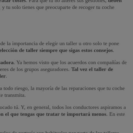
ratar costes
. Para que tu no alteres sus gestiones,
deben
, y tu solo tienes que preocuparte de recoger tu coche
 la importancia de elegir un taller u otro solo te pone
lección de taller siempre que sigas estos consejos
.
radora
. Ya hemos visto que los acuerdos con compañías de
lleres de los grupos aseguradores.
Tal vez el taller de
ler
.
a todo riesgo, la mayoría de las reparaciones que tu coche
te transmita.
ovocado tú. Y, en general, todos los conductores aspiramos a
 con el que tengas que tratar te importará menos
. En este
ulos de cortesía son habituales por parte de los talleres.