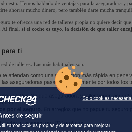
odo esto. Hemos hablado de ventajas para la aseguradora y para 
tirte ahorrar mucho dinero, pero también darte mucha tranquil
eguro te ofrezca una red de talleres propia no quiere decir qu
. Al final,
si el coche es tuyo, la decisión de qué taller en
para ti
red de talleres. Las más habituales son:
 te atiendan como una reparación más rápida en genera
e las aseguradoras pasan periódicamente por todos los ta
re el taller
. Ya que aseguradora y taller tienen acuerdo
Solo cookies necesaria
rápido.
tos por el seguro
. En arreglos que no pague tu seguro 
Antes de seguir
el coche, revisiones pre-ITV gratuitas…
Utilizamos cookies propias y de terceros para mejorar