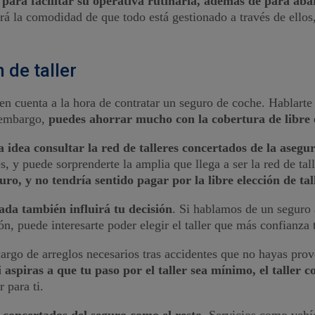
 para facilitar su operativa rutinaria, además de para aba
erá la comodidad de que todo está gestionado a través de ellos
 de taller
 cuenta a la hora de contratar un seguro de coche. Hablarte de
n embargo,
puedes ahorrar mucho con la cobertura de libre e
 idea consultar la red de talleres concertados de la asegu
, y puede sorprenderte la amplia que llega a ser la red de ta
uro,
y no tendría sentido pagar por la libre elección de tal
ada también influirá tu decisión
. Si hablamos de un seguro 
ón, puede interesarte poder elegir el taller que más confianza 
á cargo de arreglos necesarios tras accidentes que no hayas pr
i aspiras a que tu paso por el taller sea mínimo, el taller
 para ti.
os concertados del seguro como el resto
. Servicios como vehíc