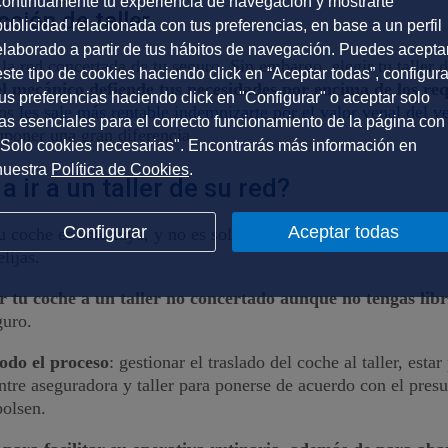
continuamente tu experiencia de navegación y mostrarte
cción de taller
publicidad relacionada con tus preferencias, en base a un perfil
elaborado a partir de tus hábitos de navegación. Puedes acepta
 la red concertada de tu seguro. Sin embargo, elegir tu talle
este tipo de cookies haciendo click en “Aceptar todas”, configura
l mecánico defiende tus necesidades por encima de los req
tus preferencias haciendo click en "Configurar" o aceptar solo
los
les sale más rentable indemnizarte por el valor venal del v
las esenciales para el correcto funcionamiento de la página con
suponer una gran diferencia.
"Solo cookies necesarias". Encontrarás más información en
nuestra
Política de Cookies
.
ir a un taller de su red?
Configurar
Aceptar todas
u coche es solo tuya, y no es solo palabrería.
La ley de Contr
elijas.
ar tu coche a un taller no concertado aunque no tengas libre
guro.
odo el proceso
: gestionar el traslado del coche al taller, esta
entre aseguradora y taller para ponerse de acuerdo con el presu
bolsen.