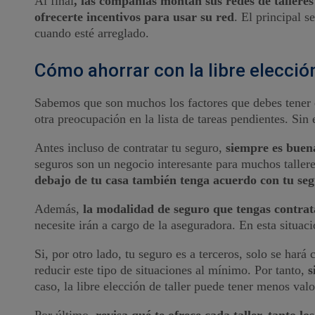
Al final
, las compañías montan sus redes de talleres
ofrecerte incentivos para usar su red
. El principal s
cuando esté arreglado.
Cómo ahorrar con la libre elección
Sabemos que son muchos los factores que debes tener en
otra preocupación en la lista de tareas pendientes. Si
Antes incluso de contratar tu seguro,
siempre es buena
seguros son un negocio interesante para muchos talleres
debajo de tu casa también tenga acuerdo con tu seg
Además,
la modalidad de seguro que tengas contrat
necesite irán a cargo de la aseguradora. En esta situaci
Si, por otro lado, tu seguro es a terceros, solo se har
reducir este tipo de situaciones al mínimo. Por tanto,
s
caso, la libre elección de taller puede tener menos valor
Por último,
revisa qué te ofrece cada taller, tanto l