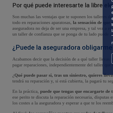
Por qué puede interesarte la libre ele
Son muchas las ventajas que te suponen los talleres de
todo en reparaciones aparatosas,
la sensación de que e
aseguradora no deja de ser una empresa, y tal vez a el
un taller de confianza que se ponga de tu lado puede 
¿Puede la aseguradora obligarme a 
Acabamos decir que la decisión de a qué taller llevas t
pagar reparaciones, independientemente del taller que 
¿
Qué puede pasar si, tras un siniestro, quieres llev
tendrá su reparación y, si está cubierta, la pagará tu se
En la práctica,
puede que tengas que encargarte de t
ese perito te discuta la reparación necesaria, disputas 
los costes a la aseguradora y esperar a que te los reem