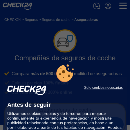
Quiénes somos
| Trabaja con nosotros
| Aviso legal
| Protección de datos
| Política de cookies
| Sala de prensa
| Contacto
© 2026 CHECK24 Correduría de seguros, S.L. Todo el contenido de
CHECK24
>
Seguros
>
Seguros de coche
>
Aseguradoras
check24.es es propiedad industrial o intelectual de CHECK24.
ir a la versión para escritorio
Compañías de seguros de coche
Compara
más de 500 tarifas
de multitud de aseguradoras
Calcula
precios 100% finales
Solo cookies necesarias
Contrata tu seguro
100% online
Antes de seguir
Aseguradoras de coche
Utilizamos cookies propias y de terceros para mejorar
continuamente tu experiencia de navegación y mostrarte
publicidad relacionada con tus preferencias, en base a un
Comparar ofertas
perfil elaborado a partir de tus hábitos de navegación. Puedes