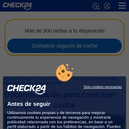
Más de 500 tarifas a tu disposición
Comparar seguros de coche
CHECK24
>
Seguros
>
Seguros de Coche
>
Artículos
>
Documentación
para contratar un seguro de coche
Solo cookies necesarias
Documentación para contratar
un seguro de coche
Antes de seguir
Utilizamos cookies propias y de terceros para mejorar
continuamente tu experiencia de navegación y mostrarte
publicidad relacionada con tus preferencias, en base a un
perfil elaborado a partir de tus hábitos de navegación. Puedes