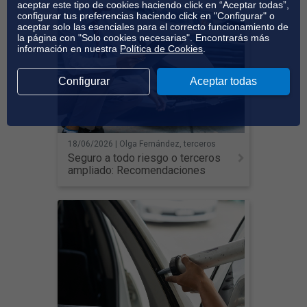
aceptar este tipo de cookies haciendo click en “Aceptar todas”,
configurar tus preferencias haciendo click en "Configurar" o
aceptar solo las esenciales para el correcto funcionamiento de
la página con "Solo cookies necesarias". Encontrarás más
información en nuestra
Política de Cookies
.
Configurar
Aceptar todas
18/06/2026 | Olga Fernández, terceros
ampliado, todo riesgo
Seguro a todo riesgo o terceros
ampliado: Recomendaciones