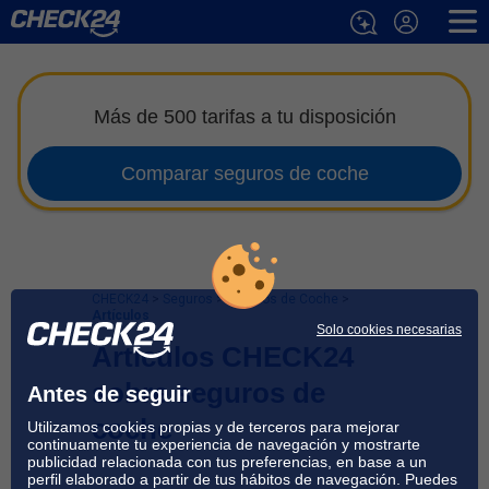
Más de 500 tarifas a tu disposición
Comparar seguros de coche
CHECK24
>
Seguros
>
Seguros de Coche
>
Artículos
Solo cookies necesarias
Artículos CHECK24
sobre seguros de
Antes de seguir
coche
Utilizamos cookies propias y de terceros para mejorar
continuamente tu experiencia de navegación y mostrarte
publicidad relacionada con tus preferencias, en base a un
perfil elaborado a partir de tus hábitos de navegación. Puedes