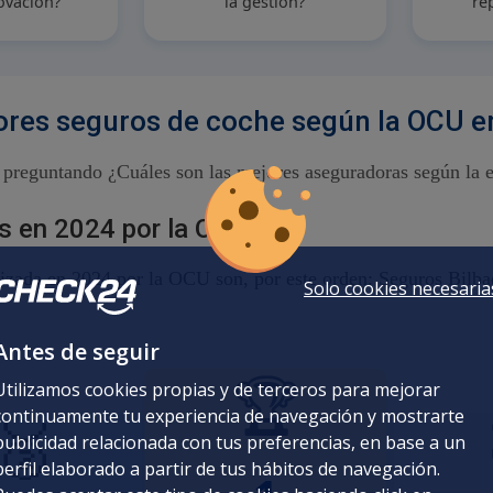
ovación?
la gestión?
re
ores seguros de coche según la OCU 
ás preguntando ¿Cuáles son las mejores aseguradoras según la
 en 2024 por la OCU:
alizada en 2024 por la OCU son, por este orden: Seguros Bilb
Solo cookies necesaria
Antes de seguir
🏆
Utilizamos cookies propias y de terceros para mejorar
continuamente tu experiencia de navegación y mostrarte
🥈
publicidad relacionada con tus preferencias, en base a un
perfil elaborado a partir de tus hábitos de navegación.