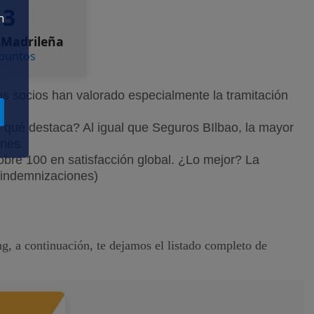
3
n
Madrileña
 puntos
.
s socios han valorado especialmente la tramitación
n qué destaca? Al igual que Seguros BIlbao, la mayor
ones.
obre 100 en satisfacción global. ¿Lo mejor? La
e indemnizaciones)
g, a continuación, te dejamos el listado completo de