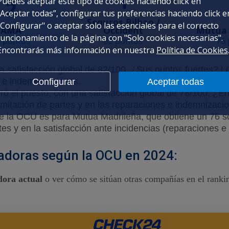
1
2
Puedes aceptar este tipo de cookies haciendo click en
“Aceptar todas”, configurar tus preferencias haciendo click e
Seguros Bilbao /
"Configurar" o aceptar solo las esenciales para el correcto
AMA
Occident
Mutua 
funcionamiento de la página con "Solo cookies necesarias".
 puntos
82 puntos
76
Encontrarás más información en nuestra
Política de Cookies
satisfacción global de 82/100. ¿Sus puntos fuertes? Lo
s e indemnizaciones.
Configurar
Aceptar todas
ró el puesto, con una satisfacción global de 78/100. ¿E
ramitación de partes y en las reparaciones e indemnizaci
 e la OCU es para Mutua Madrileña, que obtiene un 76 s
es y en la satisfacción ante incidencias (reparaciones 
adoras según la OCU en 2024:
dora actual
o ver cómo se sitúan otras compañías en el rankin