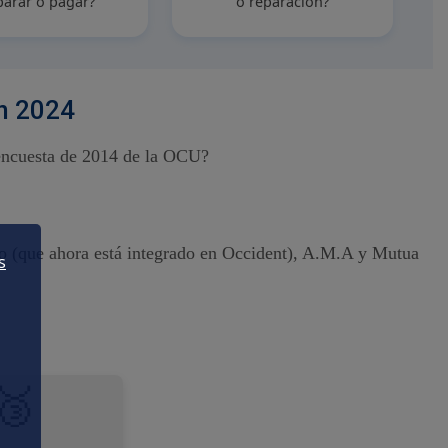
parar o pagar?
o reparación?
en 2024
 encuesta de 2014 de la OCU?
ao (que ahora está integrado en Occident), A.M.A y Mutua
s
🥉