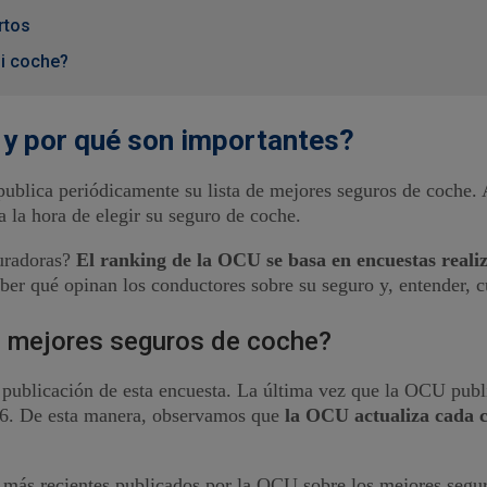
rtos
mi coche?
 y por qué son importantes?
ica periódicamente su lista de mejores seguros de coche. Au
la hora de elegir su seguro de coche.
guradoras?
El ranking de la OCU se basa en encuestas realiz
er qué opinan los conductores sobre su seguro y, entender, cu
 mejores seguros de coche?
a publicación de esta encuesta. La última vez que la OCU publi
16. De esta manera, observamos que
la OCU actualiza cada ci
ngs más recientes publicados por la OCU sobre los mejores s