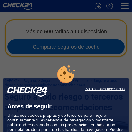
Más de 500 tarifas a tu disposición
Comparar seguros de coche
CHECK24
>
Seguros
>
Seguros de Coche
>
Artículos
>
Seguro a todo
riesgo o terceros ampliado: Recomendaciones
Solo cookies necesarias
Seguro a todo riesgo o terceros
ampliado: Recomendaciones
Antes de seguir
Utilizamos cookies propias y de terceros para mejorar
continuamente tu experiencia de navegación y mostrarte
publicidad relacionada con tus preferencias, en base a un
perfil elaborado a partir de tus hábitos de navegación. Puedes