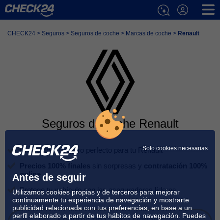
Quiénes somos
| Trabaja con nosotros
| Aviso legal
| Protección de datos
| Política de cookies
| Sala de prensa
| Contacto
© 2026 CHECK24 Correduría de seguros, S.L. Todo el contenido de
CHECK24
>
Seguros
>
Seguros de coche
>
Marcas de coche
>
Renault
check24.es es propiedad industrial o intelectual de CHECK24.
ir a la versión para escritorio
Seguros de coche Renault
Solo cookies necesarias
Encuentra el seguro perfecto para tu Renault
Precios 100% finales
sin sorpresas y
contratación 100%
online
Antes de seguir
Protege tu vehículo
con las aseguradoras líderes
Utilizamos cookies propias y de terceros para mejorar
continuamente tu experiencia de navegación y mostrarte
publicidad relacionada con tus preferencias, en base a un
perfil elaborado a partir de tus hábitos de navegación. Puedes