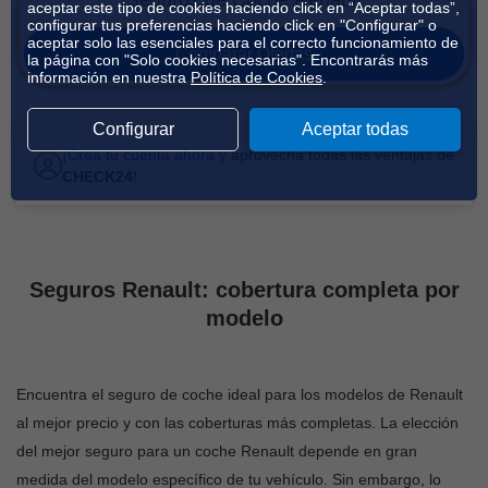
Seguros de Coche Renault
aceptar este tipo de cookies haciendo click en “Aceptar todas”,
configurar tus preferencias haciendo click en "Configurar" o
aceptar solo las esenciales para el correcto funcionamiento de
Comparar Ofertas
la página con "Solo cookies necesarias". Encontrarás más
información en nuestra
Política de Cookies
.
Configurar
Aceptar todas
¡Crea tu cuenta ahora
y aprovecha todas las ventajas de
CHECK24
!
Seguros Renault: cobertura completa por
modelo
Encuentra el seguro de coche ideal para los modelos de Renault
al mejor precio y con las coberturas más completas. La elección
del mejor seguro para un coche Renault depende en gran
medida del modelo específico de tu vehículo. Sin embargo, lo