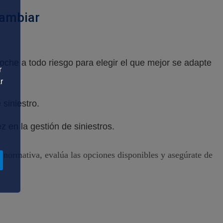
cambiar
che a todo riesgo para elegir el que mejor se adapte
r
r
 siniestro.
z en la gestión de siniestros.
a normativa, evalúa las opciones disponibles y asegúrate de