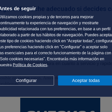
seguro de coche adecuado si decides 
Antes de seguir
Utilizamos cookies propias y de terceros para mejorar
tes aspectos:
continuamente tu experiencia de navegación y mostrarte
publicidad relacionada con tus preferencias, en base a un perfil
 de coche, seguros de coche a terceros y seguros de co
elaborado a partir de tus hábitos de navegación. Puedes acepta
este tipo de cookies haciendo click en “Aceptar todas”, configura
tus preferencias haciendo click en "Configurar" o aceptar solo
gar una prima mayor para reducir la franquicia en caso de
las esenciales para el correcto funcionamiento de la página con
"Solo cookies necesarias". Encontrarás más información en
iones sobre la aseguradora en cuanto a servicio y rapide
nuestra
Política de Cookies
.
sible en ciertos casos. Antes de tomar una decisión, revisa l
Configurar
Aceptar todas
 problemas.