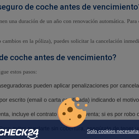
 seguro de coche antes de vencimiento
ienen una duración de un año con renovación automática. Para
 cambios en la póliza), puedes solicitar la cancelación inmed
de coche antes de vencimiento?
igue estos pasos:
 aseguradoras pueden aplicar penalizaciones por cancela
por escrito (email o carta certificada) indicando el motiv
nta, incluye el contrato de compraventa; si es por robo o
ara evitar quedarte sin cobertura, asegúrate de tener u
Solo cookies necesaria