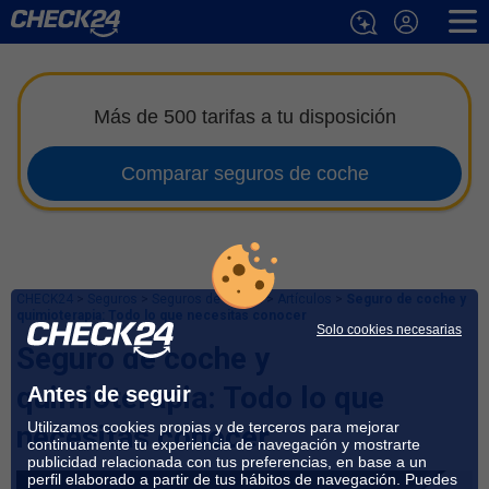
Más de 500 tarifas a tu disposición
Comparar seguros de coche
CHECK24
>
Seguros
>
Seguros de Coche
>
Artículos
>
Seguro de coche y
quimioterapia: Todo lo que necesitas conocer
Solo cookies necesarias
Seguro de coche y
quimioterapia: Todo lo que
Antes de seguir
Utilizamos cookies propias y de terceros para mejorar
necesitas conocer
continuamente tu experiencia de navegación y mostrarte
publicidad relacionada con tus preferencias, en base a un
perfil elaborado a partir de tus hábitos de navegación. Puedes