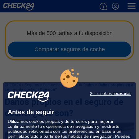
Más de 500 tarifas a tu disposición
Comparar seguros de coche
CHECK24
>
Seguros
>
Seguros de Coche
>
Artículos
>
Daños propios en el
seguro de coche: ¿Qué son?
Solo cookies necesarias
Daños propios en el seguro de
coche: ¿Qué son?
Antes de seguir
Utilizamos cookies propias y de terceros para mejorar
continuamente tu experiencia de navegación y mostrarte
publicidad relacionada con tus preferencias, en base a un
perfil elaborado a partir de tus hábitos de navegación. Puedes