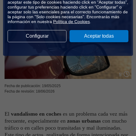
aceptar este tipo de cookies haciendo click en “Aceptar todas”,
configurar tus preferencias haciendo click en "Configurar" o
aceptar solo las esenciales para el correcto funcionamiento de
la página con "Solo cookies necesarias". Encontrarás más
información en nuestra
Política de Cookies
.
Configurar
Aceptar todas
5'
Fecha de publicación: 19/05/2025
Fecha de revisión: 18/06/2026
El
vandalismo en coches
es un problema cada vez más
frecuente, especialmente en
zonas urbanas
con mucho
tráfico o en calles poco transitadas y mal iluminadas.
Este tipo de actos, realizados de forma intencionada por