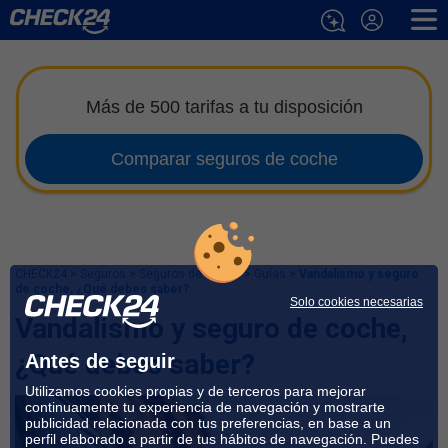
Más de 500 tarifas a tu disposición
Comparar seguros de coche
CHECK24
>
Seguros
>
Seguros de Coche
>
Guías
>
Vandalismo y seguro
de coche, ¿Qué debes saber?
Solo cookies necesarias
Vandalismo y seguro de coche,
¿Qué debes saber?
Antes de seguir
Utilizamos cookies propias y de terceros para mejorar
continuamente tu experiencia de navegación y mostrarte
publicidad relacionada con tus preferencias, en base a un
perfil elaborado a partir de tus hábitos de navegación. Puedes