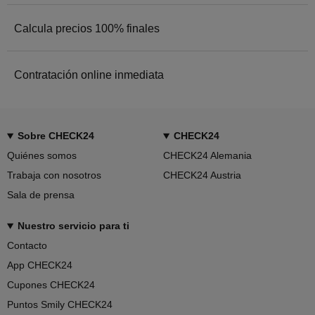
Compara las mejores ofertas entre más de 30 aseguradoras y
consigue ahorrar hasta 500€ en tu seguro de moto.
Calcula precios 100% finales
Somos el único comparador de seguros de moto donde podrás
calcular y comparar precios 100% finales.
Contratación online inmediata
Contrata tu seguro de moto 100% online, sin salir de CHECK24,
de forma rápida, sencilla y sin complicaciones.
Sobre CHECK24
CHECK24
Quiénes somos
CHECK24 Alemania
Trabaja con nosotros
CHECK24 Austria
Sala de prensa
Nuestro servicio para ti
Contacto
App CHECK24
Cupones CHECK24
Puntos Smily CHECK24