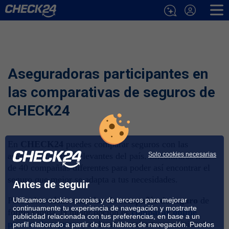
Aseguradoras participantes en
las comparativas de seguros de
CHECK24
En
CHECK24
puedes comparar seguros con las
Solo cookies necesarias
aseguradoras más relevantes del país. Encontrarás más
de 40 compañías diferentes para poder así encontrar el
seguro que mejor se adapta a tus necesidades.
Antes de seguir
Para saber
cómo cambiar de compañía de seguro
de
Utilizamos cookies propias y de terceros para mejorar
continuamente tu experiencia de navegación y mostrarte
forma rápida, la mejor opción es
comparar online
publicidad relacionada con tus preferencias, en base a un
precios de seguros
y valorar las coberturas adicionales
perfil elaborado a partir de tus hábitos de navegación. Puedes